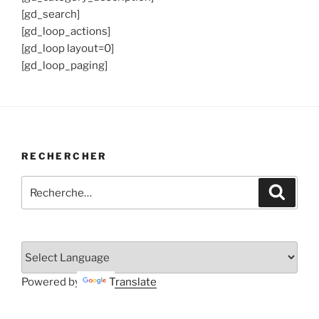
[gd_search]
[gd_loop_actions]
[gd_loop layout=0]
[gd_loop_paging]
RECHERCHER
Recherche
Recher
pour
:
Powered by
Translate