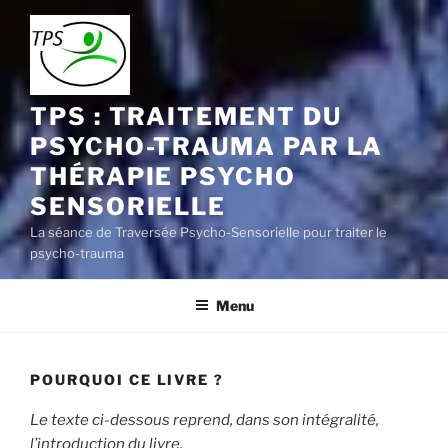
Aller
au
contenu
principal
TPS : TRAITEMENT DU
PSYCHO-TRAUMA PAR LA
THÉRAPIE PSYCHO
SENSORIELLE
La séance de Traversée Psycho-Sensorielle pour traiter le
psycho-trauma
Menu
POURQUOI CE LIVRE ?
Le texte ci-dessous reprend, dans son intégralité,
l’introduction du livre.