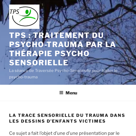
Aller
au
contenu
principal
TPS : TRAITEMENT DU
PSYCHO-TRAUMA PAR LA
THÉRAPIE PSYCHO
SENSORIELLE
La séance de Traversée Psycho-Sensorielle pour traiter le
psycho-trauma
Menu
LA TRACE SENSORIELLE DU TRAUMA DANS
LES DESSINS D’ENFANTS VICTIMES
Ce sujet a fait l’objet d’une d’une présentation par le