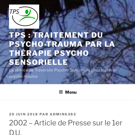
Aller
au
contenu
principal
TPS : TRAITEMENT DU
PSYCHO-TRAUMA PAR LA
THÉRAPIE PSYCHO
SENSORIELLE
La séance de Traversée Psycho-Sensorielle pour traiter le
psycho-trauma
Menu
PUBLIÉ
20 JUIN 2018
PAR
ADMIN6382
LE
2002 – Article de Presse sur le 1er
D.U.