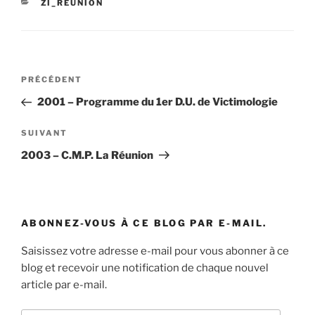
CATÉGORIES
ZI_REUNION
Navigation
Article
PRÉCÉDENT
de
précédent
2001 – Programme du 1er D.U. de Victimologie
l’article
Article
SUIVANT
suivant
2003 – C.M.P. La Réunion
ABONNEZ-VOUS À CE BLOG PAR E-MAIL.
Saisissez votre adresse e-mail pour vous abonner à ce
blog et recevoir une notification de chaque nouvel
article par e-mail.