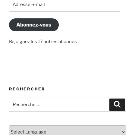
Adresse
e-
mail
Abonnez-vous
Rejoignez les 17 autres abonnés
RECHERCHER
Recherche
Recher
pour
: