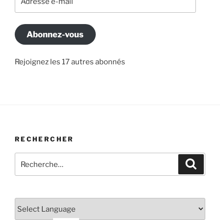
e-
mail
Abonnez-vous
Rejoignez les 17 autres abonnés
RECHERCHER
Recherche
Recher
pour
: