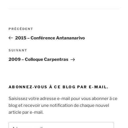
Navigation
Article
PRÉCÉDENT
de
précédent
2015 – Conférence Antananarivo
l’article
Article
SUIVANT
suivant
2009 – Colloque Carpentras
ABONNEZ-VOUS À CE BLOG PAR E-MAIL.
Saisissez votre adresse e-mail pour vous abonner à ce
blog et recevoir une notification de chaque nouvel
article par e-mail.
Adresse