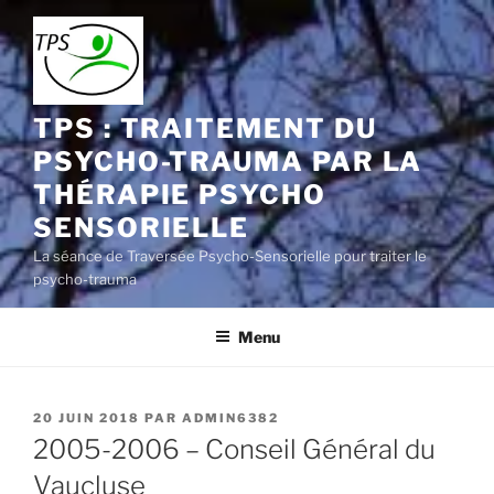
Aller
au
contenu
principal
TPS : TRAITEMENT DU
PSYCHO-TRAUMA PAR LA
THÉRAPIE PSYCHO
SENSORIELLE
La séance de Traversée Psycho-Sensorielle pour traiter le
psycho-trauma
Menu
PUBLIÉ
20 JUIN 2018
PAR
ADMIN6382
LE
2005-2006 – Conseil Général du
Vaucluse