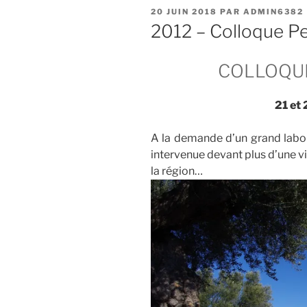
PUBLIÉ
20 JUIN 2018
PAR
ADMIN6382
LE
2012 – Colloque P
COLLOQU
21 et 
A la demande d’un grand labor
intervenue devant plus d’une v
la région…