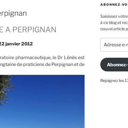
ABONNEZ-VOU
erpignan
Saisissez votr
à ce blog et re
E A PERPIGNAN
nouvel article p
Adresse
22 janvier 2012
e-
mail
atoire pharmaceutique, le Dr Lénès est
ingtaine de praticiens de Perpignan et de
Abonnez-
Rejoignez les 