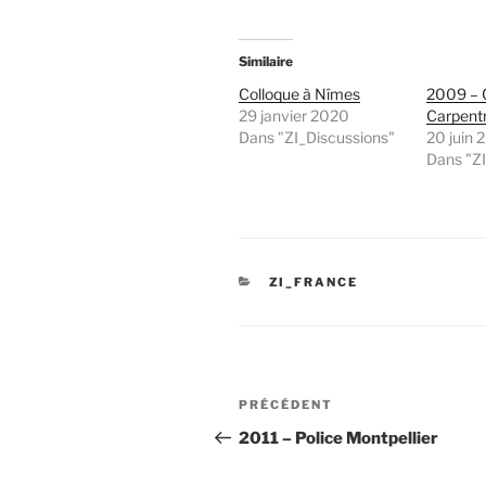
Similaire
Colloque à Nîmes
2009 – 
29 janvier 2020
Carpent
Dans "ZI_Discussions"
20 juin 
Dans "Z
CATÉGORIES
ZI_FRANCE
Navigation
Article
PRÉCÉDENT
de
précédent
2011 – Police Montpellier
l’article