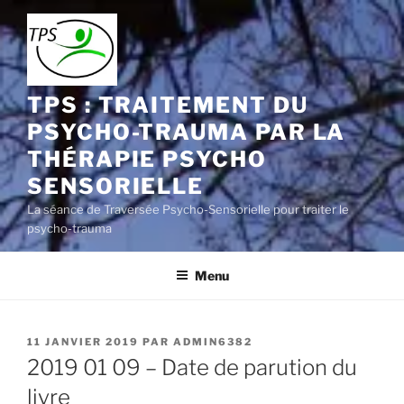
Aller
au
contenu
principal
TPS : TRAITEMENT DU
PSYCHO-TRAUMA PAR LA
THÉRAPIE PSYCHO
SENSORIELLE
La séance de Traversée Psycho-Sensorielle pour traiter le
psycho-trauma
Menu
PUBLIÉ
11 JANVIER 2019
PAR
ADMIN6382
LE
2019 01 09 – Date de parution du
livre