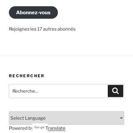
mail
Abonnez-vous
Rejoignez les 17 autres abonnés
RECHERCHER
Recherche
Recher
pour
:
Powered by
Translate