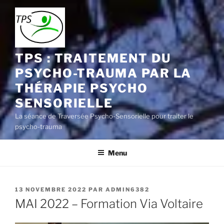
Aller
au
contenu
principal
TPS : TRAITEMENT DU
PSYCHO-TRAUMA PAR LA
THÉRAPIE PSYCHO
SENSORIELLE
La séance de Traversée Psycho-Sensorielle pour traiter le
psycho-trauma
Menu
PUBLIÉ
13 NOVEMBRE 2022
PAR
ADMIN6382
LE
MAI 2022 – Formation Via Voltaire