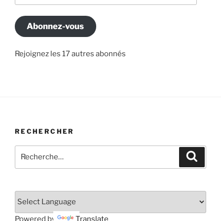
mail
Abonnez-vous
Rejoignez les 17 autres abonnés
RECHERCHER
Recherche
Recher
pour
:
Powered by
Translate