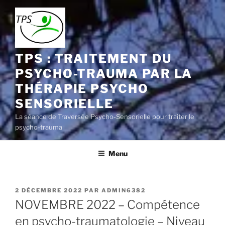
Aller
au
contenu
principal
TPS : TRAITEMENT DU
PSYCHO-TRAUMA PAR LA
THÉRAPIE PSYCHO
SENSORIELLE
La séance de Traversée Psycho-Sensorielle pour traiter le
psycho-trauma
Menu
PUBLIÉ
2 DÉCEMBRE 2022
PAR
ADMIN6382
LE
NOVEMBRE 2022 – Compétence
en psycho-traumatologie – Niveau