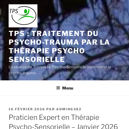
Aller
au
contenu
principal
TPS : TRAITEMENT DU
PSYCHO-TRAUMA PAR LA
THÉRAPIE PSYCHO
SENSORIELLE
La séance de Traversée Psycho-Sensorielle pour traiter le
psycho-trauma
Menu
PUBLIÉ
16 FÉVRIER 2026
PAR
ADMIN6382
LE
Praticien Expert en Thérapie
Psycho-Sensorielle – Janvier 2026