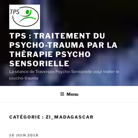
Aller
au
contenu
principal
TPS : TRAITEMENT DU
PSYCHO-TRAUMA PAR LA
THÉRAPIE PSYCHO
SENSORIELLE
La séance de Traversée Psycho-Sensorielle pour traiter le
psycho-trauma
Menu
CATÉGORIE :
ZI_MADAGASCAR
PUBLIÉ
16 JUIN 2018