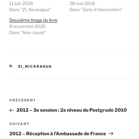
11 juin 2018
28 mai 2018
Dans "ZI_Nicaragua"
Dans "Zone d'intervention"
Deuxième tirage du livre
8 novembre 2020
Dans "Non classé"
CATÉGORIES
ZI_NICARAGUA
Navigation
Article
PRÉCÉDENT
de
précédent
2012 – 3e session : 2e niveau du Postgrado 2010
l’article
Article
SUIVANT
suivant
2012 – Réception à l’Ambassade de France