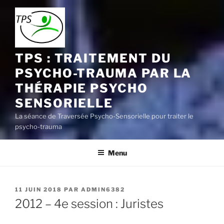
Aller
au
contenu
principal
TPS : TRAITEMENT DU
PSYCHO-TRAUMA PAR LA
THÉRAPIE PSYCHO
SENSORIELLE
La séance de Traversée Psycho-Sensorielle pour traiter le
psycho-trauma
Menu
PUBLIÉ
11 JUIN 2018
PAR
ADMIN6382
LE
2012 – 4e session : Juristes