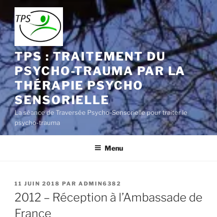
Aller
au
contenu
principal
TPS : TRAITEMENT DU
PSYCHO-TRAUMA PAR LA
THÉRAPIE PSYCHO
SENSORIELLE
La séance de Traversée Psycho-Sensorielle pour traiter le
psycho-trauma
Menu
PUBLIÉ
11 JUIN 2018
PAR
ADMIN6382
LE
2012 – Réception à l’Ambassade de
France