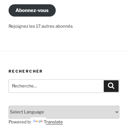
mail
Abonnez-vous
Rejoignez les 17 autres abonnés
RECHERCHER
Recherche
Recher
pour
:
Powered by
Translate