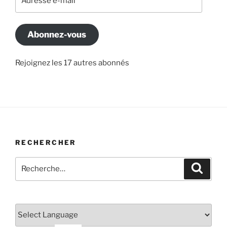
e-
mail
Abonnez-vous
Rejoignez les 17 autres abonnés
RECHERCHER
Recherche
Recher
pour
: