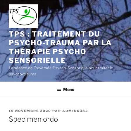
Aller
au
contenu
principal
TPS : TRAITEMENT DU
PSYCHO-TRAUMA PAR LA
THÉRAPIE PSYCHO
SENSORIELLE
La séance de Traversée Psycho-Sensorielle pour traiter le
psycho-trauma
Menu
PUBLIÉ
19 NOVEMBRE 2020
PAR
ADMIN6382
LE
Specimen ordo